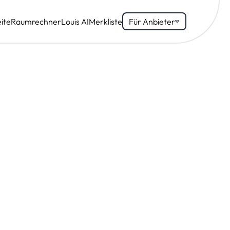
ite
Raumrechner
Louis AI
Merkliste
Für Anbieter