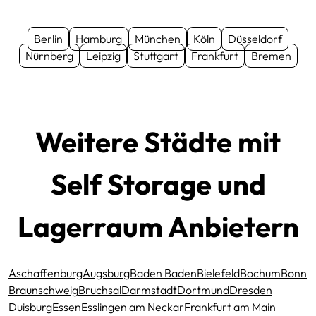
Berlin
Hamburg
München
Köln
Düsseldorf
Nürnberg
Leipzig
Stuttgart
Frankfurt
Bremen
Weitere Städte mit
Self Storage und
Lagerraum Anbietern
Aschaffenburg
Augsburg
Baden Baden
Bielefeld
Bochum
Bonn
Braunschweig
Bruchsal
Darmstadt
Dortmund
Dresden
Duisburg
Essen
Esslingen am Neckar
Frankfurt am Main