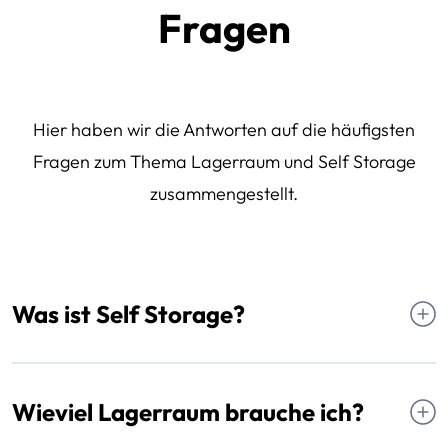
Fragen
Hier haben wir die Antworten auf die häufigsten
Fragen zum Thema Lagerraum und Self Storage
zusammengestellt.
Was ist Self Storage?
Selfstorage kommt aus den USA und steht für "selbst
einlagern". Sie mieten eine private, nur für Sie zugängliche
Lagerbox in Ihrer Nähe. Wie ein trockener, sicherer
Wieviel Lagerraum brauche ich?
Ersatzkeller. Den Transport Ihrer Sachen übernehmen Sie in