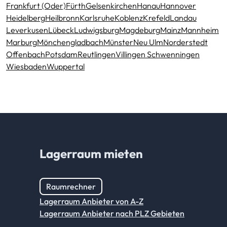
Frankfurt (Oder)
Fürth
Gelsenkirchen
Hanau
Hannover
Heidelberg
Heilbronn
Karlsruhe
Koblenz
Krefeld
Landau
Leverkusen
Lübeck
Ludwigsburg
Magdeburg
Mainz
Mannheim
Marburg
Mönchengladbach
Münster
Neu Ulm
Norderstedt
Offenbach
Potsdam
Reutlingen
Villingen Schwenningen
Wiesbaden
Wuppertal
Lagerraum mieten
Raumrechner
Lagerraum Anbieter von A-Z
Lagerraum Anbieter nach PLZ Gebieten