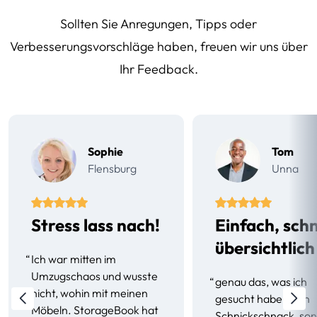
Sollten Sie Anregungen, Tipps oder
Verbesserungsvorschläge haben, freuen wir uns über
Ihr
Feedback
.
Sophie
Tom
Flensburg
Unna
Stress lass nach!
Einfach, schn
übersichtlich
“
Ich war mitten im
Umzugschaos und wusste
“
genau das, was ich
nicht, wohin mit meinen
gesucht habe. Kein
Möbeln. StorageBook hat
Schnickschnack, so