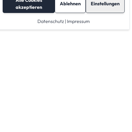
Alle Cookies
Ablehnen
Einstellungen
akzeptieren
Datenschutz
|
Impressum
Lagerraum mieten
Raumrechner
Lagerraum Anbieter von A-Z
Lagerraum Anbieter nach PLZ Gebieten