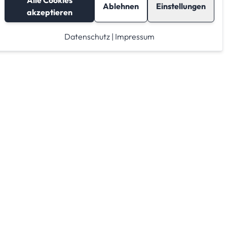
Alle Cookies
Ablehnen
Einstellungen
akzeptieren
Datenschutz
|
Impressum
Lagerraum mieten
Raumrechner
Lagerraum Anbieter von A-Z
Lagerraum Anbieter nach PLZ Gebieten