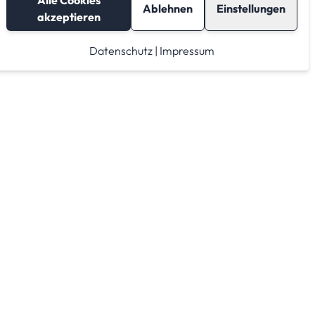
Alle Cookies
Ablehnen
Einstellungen
akzeptieren
Datenschutz
|
Impressum
Lagerraum mieten
Raumrechner
Lagerraum Anbieter von A-Z
Lagerraum Anbieter nach PLZ Gebieten