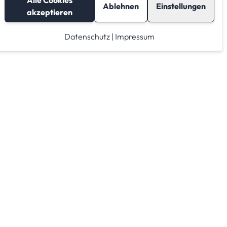
Alle Cookies
Ablehnen
Einstellungen
akzeptieren
Datenschutz
|
Impressum
Lagerraum mieten
Raumrechner
Lagerraum Anbieter von A-Z
Lagerraum Anbieter nach PLZ Gebieten