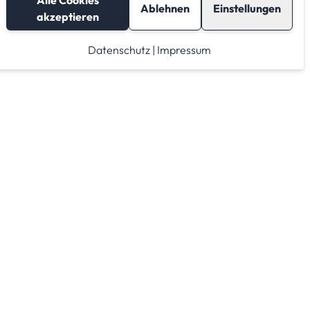
Alle Cookies
Ablehnen
Einstellungen
akzeptieren
Datenschutz
|
Impressum
Lagerraum mieten
Raumrechner
Lagerraum Anbieter von A-Z
Lagerraum Anbieter nach PLZ Gebieten