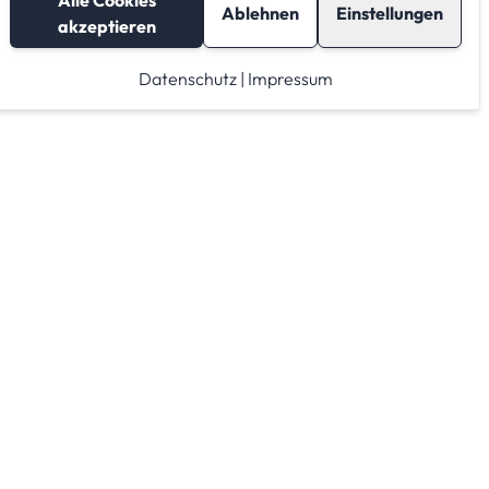
Alle Cookies
Ablehnen
Einstellungen
akzeptieren
Datenschutz
|
Impressum
Lagerraum mieten
Raumrechner
Lagerraum Anbieter von A-Z
Lagerraum Anbieter nach PLZ Gebieten