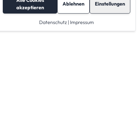
Alle Cookies
Ablehnen
Einstellungen
akzeptieren
Datenschutz
|
Impressum
Lagerraum mieten
Raumrechner
Lagerraum Anbieter von A-Z
Lagerraum Anbieter nach PLZ Gebieten