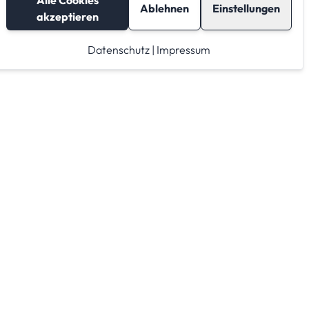
Alle Cookies
Ablehnen
Einstellungen
akzeptieren
Datenschutz
|
Impressum
Lagerraum mieten
Raumrechner
Lagerraum Anbieter von A-Z
Lagerraum Anbieter nach PLZ Gebieten