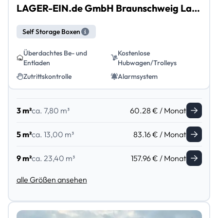
LAGER-EIN.de GmbH Braunschweig Lamme
Self Storage Boxen
Überdachtes Be- und
Kostenlose
Entladen
Hubwagen/Trolleys
Zutrittskontrolle
Alarmsystem
3 m²
ca. 7,80 m³
60.28 € / Monat
5 m²
ca. 13,00 m³
83.16 € / Monat
9 m²
ca. 23,40 m³
157.96 € / Monat
alle Größen ansehen