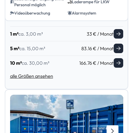
Laderampe für LKW
Personal möglich
Videoüberwachung
Alarmsystem
1 m²
ca. 3,00 m³
33 € / Monat
5 m²
ca. 15,00 m³
83.16 € / Monat
10 m²
ca. 30,00 m³
166.76 € / Monat
alle Größen ansehen