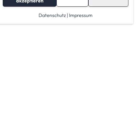
akzeptieren
Datenschutz
|
Impressum
Lagerraum mieten
Raumrechner
Lagerraum Anbieter von A-Z
Lagerraum Anbieter nach PLZ Gebieten
Lagerraum Kategorien