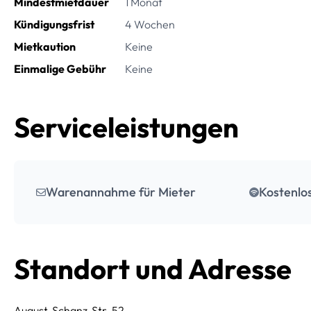
Mindestmietdauer
1 Monat
Kündigungsfrist
4 Wochen
Mietkaution
Keine
Einmalige Gebühr
Keine
Serviceleistungen
Warenannahme für Mieter
Kostenl
Standort und Adresse
August-Schanz-Str. 52