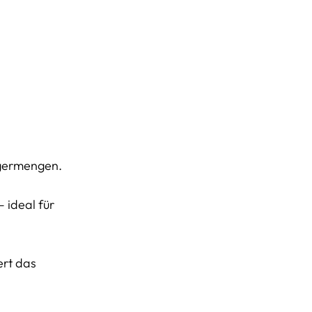
agermengen.
 ideal für
ert das