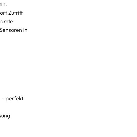
en.
rt Zutritt
esamte
 Sensoren in
 – perfekt
sung