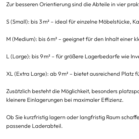
Zur besseren Orientierung sind die Abteile in vier pra
S (Small): bis 3 m² – ideal für einzelne Möbelstücke,
M (Medium): bis 6 m² – geeignet für den Inhalt einer
L (Large): bis 9 m² – für größere Lagerbedarfe wie In
XL (Extra Large): ab 9 m² – bietet ausreichend Plat
Zusätzlich besteht die Möglichkeit, besonders platzs
kleinere Einlagerungen bei maximaler Effizienz.
Ob Sie kurzfristig lagern oder langfristig Raum schaf
passende Laderabteil.