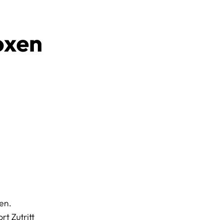
oxen
en.
t Zutritt