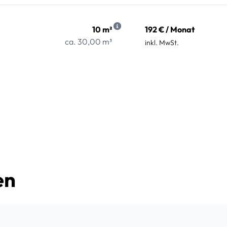
10 m²
192 € / Monat
ca. 30,00 m³
inkl. MwSt.
en