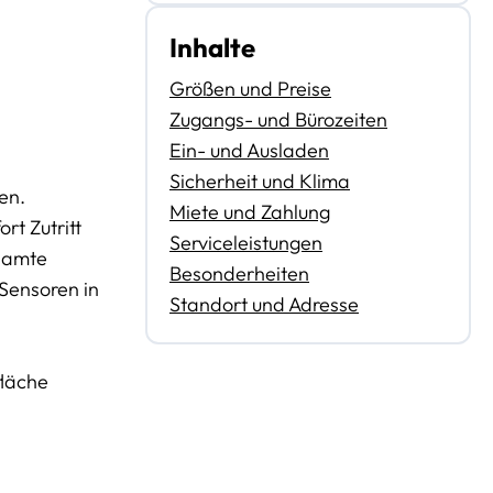
Inhalte
Größen und Preise
Zugangs- und Bürozeiten
Ein- und Ausladen
Sicherheit und Klima
en.
Miete und Zahlung
rt Zutritt
Serviceleistungen
esamte
Besonderheiten
 Sensoren in
Standort und Adresse
fläche