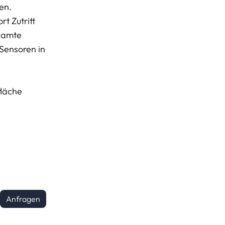
en.
t Zutritt
esamte
 Sensoren in
fläche
Anfragen