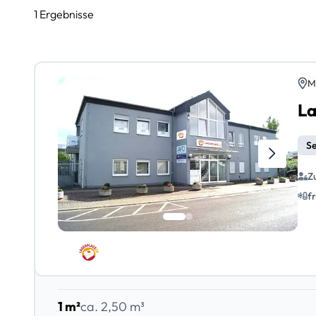
1 Ergebnisse
M
La
Se
Z
f
1 m²
ca. 2,50 m³