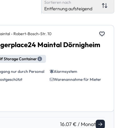
Sortieren nach
Entfernung aufsteigend
aintal - Robert-Bosch-Str. 10
gerplace24 Maintal Dörnigheim
lf Storage Container
ugang nur durch Personal
Alarmsystem
rostgeschützt
Warenannahme für Mieter
16.07 € / Monat