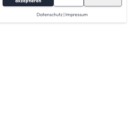
akzeptieren
Datenschutz
|
Impressum
Lagerraum mieten
Raumrechner
Lagerraum Anbieter von A-Z
Lagerraum Anbieter nach PLZ Gebieten
Lagerraum Kategorien