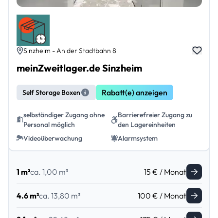
Sinzheim - An der Stadtbahn 8
meinZweitlager.de Sinzheim
Rabatt(e) anzeigen
Self Storage Boxen
selbständiger Zugang ohne
Barrierefreier Zugang zu
Personal möglich
den Lagereinheiten
Videoüberwachung
Alarmsystem
1 m²
ca. 1,00 m³
15 € / Monat
4.6 m²
ca. 13,80 m³
100 € / Monat