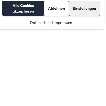
Alle Cookies
Ablehnen
Einstellungen
akzeptieren
Datenschutz
|
Impressum
Lagerraum mieten
Raumrechner
Lagerraum Anbieter von A-Z
Lagerraum Anbieter nach PLZ Gebieten