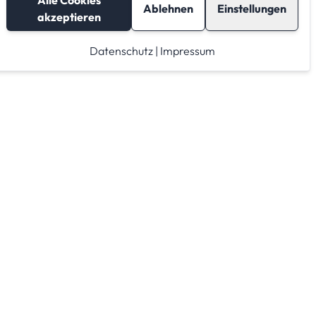
Alle Cookies
Ablehnen
Einstellungen
akzeptieren
Datenschutz
|
Impressum
Lagerraum mieten
Raumrechner
Lagerraum Anbieter von A-Z
Lagerraum Anbieter nach PLZ Gebieten