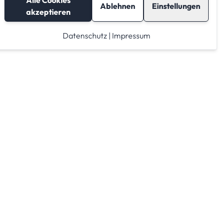
Alle Cookies
Ablehnen
Einstellungen
akzeptieren
Datenschutz
|
Impressum
Lagerraum mieten
Raumrechner
Lagerraum Anbieter von A-Z
Lagerraum Anbieter nach PLZ Gebieten