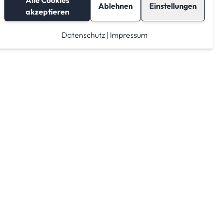
Alle Cookies
Ablehnen
Einstellungen
akzeptieren
Datenschutz
|
Impressum
Lagerraum mieten
Raumrechner
Lagerraum Anbieter von A-Z
Lagerraum Anbieter nach PLZ Gebieten