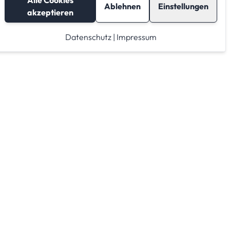
Alle Cookies
Ablehnen
Einstellungen
akzeptieren
Datenschutz
|
Impressum
Lagerraum mieten
Raumrechner
Lagerraum Anbieter von A-Z
Lagerraum Anbieter nach PLZ Gebieten