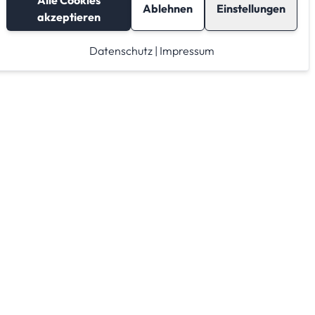
Alle Cookies
Ablehnen
Einstellungen
akzeptieren
Datenschutz
|
Impressum
Lagerraum mieten
Raumrechner
Lagerraum Anbieter von A-Z
Lagerraum Anbieter nach PLZ Gebieten