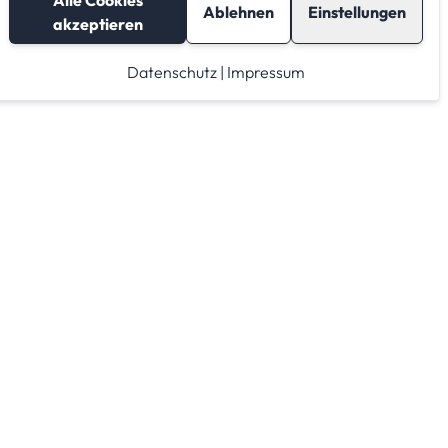
Alle Cookies
Ablehnen
Einstellungen
akzeptieren
Datenschutz
|
Impressum
Lagerraum mieten
Raumrechner
Lagerraum Anbieter von A-Z
Lagerraum Anbieter nach PLZ Gebieten