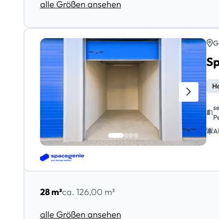
alle Größen ansehen
G
Ha
s
P
A
28 m²
ca. 126,00 m³
alle Größen ansehen