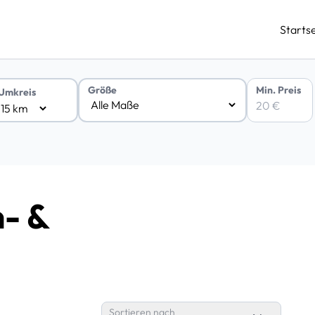
Startse
Min. Preis
Größe
Umkreis
- &
Sortieren nach