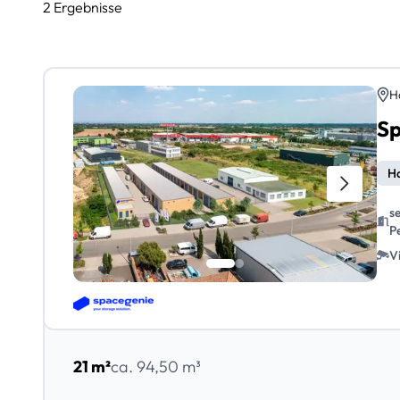
2 Ergebnisse
H
Sp
Ha
s
P
V
21 m²
ca. 94,50 m³