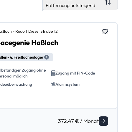
Entfernung aufsteigend
aßloch - Rudolf Diesel Straße 12
acegenie Haßloch
llen- & Freiflächenlager
elbständiger Zugang ohne
Zugang mit PIN-Code
ersonal möglich
ideoüberwachung
Alarmsystem
372.47 € / Monat