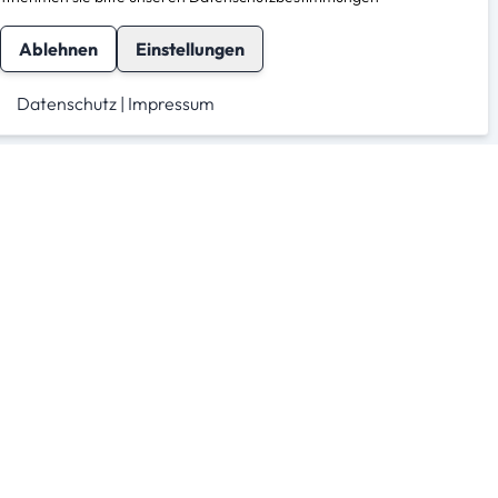
Ablehnen
Einstellungen
Datenschutz
|
Impressum
herheit
Für Anbieter
Anmeldung Partnerkonto
Als Anbieter registrieren