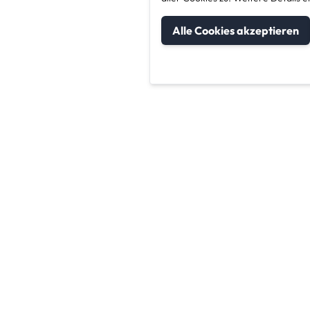
Alle Cookies akzeptieren
um Kategorien
Unternehmen & Sic
Kontakt
Impressum
Datenschutz
AGB für Nutzer