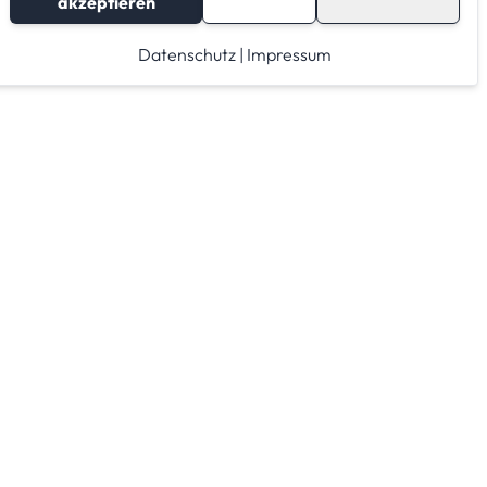
akzeptieren
Datenschutz
|
Impressum
Lagerraum mieten
Raumrechner
Lagerraum Anbieter von A-Z
Lagerraum Anbieter nach PLZ Gebieten
Lagerraum Kategorien