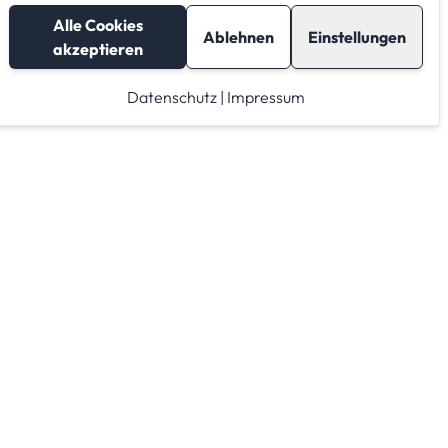
Alle Cookies
Ablehnen
Einstellungen
akzeptieren
Datenschutz
|
Impressum
Lagerraum mieten
Raumrechner
Lagerraum Anbieter von A-Z
Lagerraum Anbieter nach PLZ Gebieten