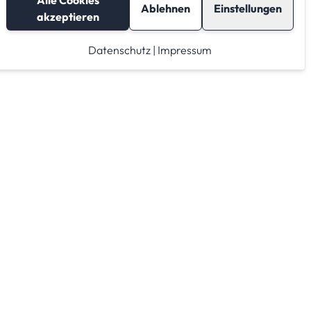
Alle Cookies
Ablehnen
Einstellungen
akzeptieren
Datenschutz
|
Impressum
Lagerraum mieten
Raumrechner
Lagerraum Anbieter von A-Z
Lagerraum Anbieter nach PLZ Gebieten