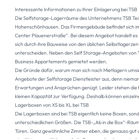
Interessante Informationen zu Ihrer Einlagerung bei TSB
Die Selfstorage-Lagerräume des Unternehmens
TSB Tec
Hohenschönhausen. Das Firmengebäude befindet sich im
Center Plauenerstraße“. Bei diesem Angebot handelt es 
sich durch ihre Bauweise von den üblichen Selbstlagerz
unterscheiden. Neben den Self Storage-Angeboten von T
Business Appartements gemietet werden.
Die Gründe dafür, warum man sich nach Mietlagern umsieht,
Angebote der
Selfstorage Dienstleister
aus, denn nieman
Erwartungen und Ansprüchen genügt. Leider stehen die h
kleinen Kapazität zur Verfügung. Deshalb können einzel
Lagerboxen von XS bis XL bei TSB
Die Lagerboxen sind bei TSB eigentlich keine Boxen, so
unterschiedlichen Größen. Die TSB-„Ab in die Box“-Räu
Türen. Ganz gewöhnliche Zimmer eben, die genauso gut 