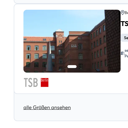
B
TS
Se
s
P
alle Größen ansehen