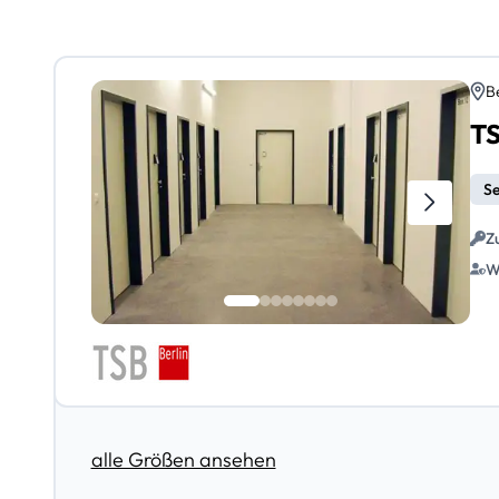
Be
TS
Se
Z
W
alle Größen ansehen