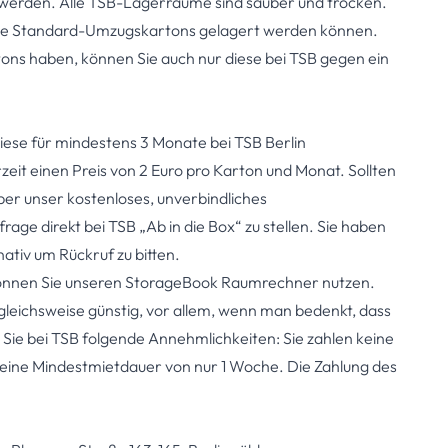
werden. Alle TSB-Lagerräume sind sauber und trocken.
zelne Standard-Umzugskartons gelagert werden können.
rtons haben, können Sie auch nur diese bei TSB gegen ein
diese für mindestens 3 Monate bei TSB Berlin
eit einen Preis von 2 Euro pro Karton und Monat. Sollten
ber unser kostenloses, unverbindliches
age direkt bei TSB „Ab in die Box“ zu stellen. Sie haben
nativ um Rückruf zu bitten.
önnen Sie unseren
StorageBook Raumrechner
nutzen.
gleichsweise günstig, vor allem, wenn man bedenkt, dass
 Sie bei TSB folgende Annehmlichkeiten: Sie zahlen keine
 eine Mindestmietdauer von nur 1 Woche. Die Zahlung des