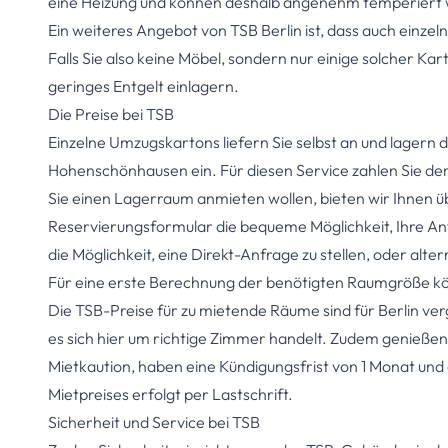
eine Heizung und können deshalb angenehm temperiert 
Ein weiteres Angebot von TSB Berlin ist, dass auch ein
Falls Sie also keine Möbel, sondern nur einige solcher Ka
geringes Entgelt einlagern.
Die Preise bei TSB
Einzelne Umzugskartons liefern Sie selbst an und lagern 
Hohenschönhausen ein. Für diesen Service zahlen Sie derz
Sie einen Lagerraum anmieten wollen, bieten wir Ihnen ü
Reservierungsformular
die bequeme Möglichkeit, Ihre Anfr
die Möglichkeit, eine Direkt-Anfrage zu stellen, oder alter
Für eine erste Berechnung der benötigten Raumgröße k
Die TSB-Preise für zu mietende Räume sind für Berlin ver
es sich hier um richtige Zimmer handelt. Zudem genießen
Mietkaution, haben eine Kündigungsfrist von 1 Monat und
Mietpreises erfolgt per Lastschrift.
Sicherheit und Service bei TSB