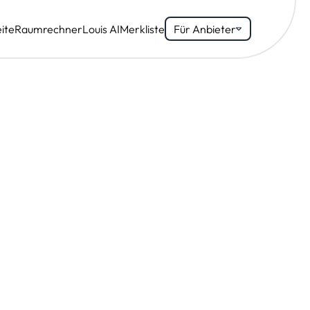
ite
Raumrechner
Louis AI
Merkliste
Für Anbieter