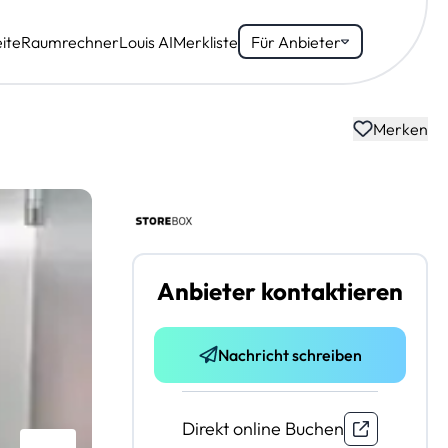
ite
Raumrechner
Louis AI
Merkliste
Für Anbieter
Merken
Anbieter kontaktieren
Nachricht schreiben
Direkt online Buchen