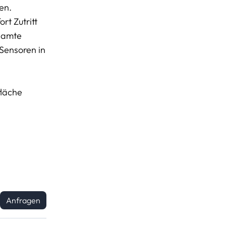
en.
rt Zutritt
esamte
 Sensoren in
fläche
Anfragen