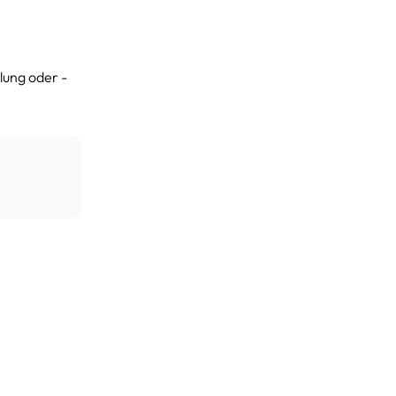
Anfragen
lung oder -
Anfragen
Anfragen
Anfragen
Anfragen
Anfragen