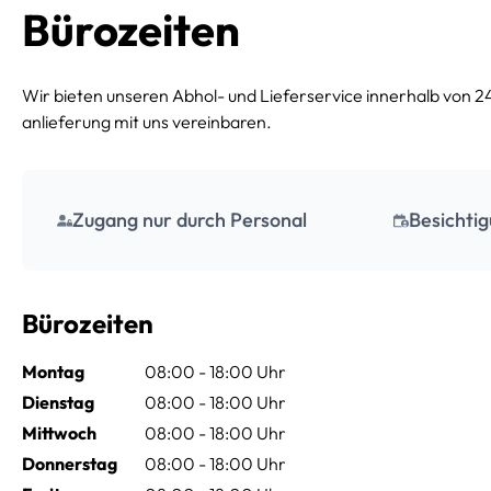
Bürozeiten
Große Größen
Wir bieten unseren Abhol- und Lieferservice innerhalb von 2
anlieferung mit uns vereinbaren.
Wenn Sie den Platz kleiner oder mittlerer Garagen
benötigen, werden Sie in dieser Kategorie fündig. Sie
bietet Platz für die Einrichtung großer Wohnungen und
Zugang nur durch Personal
Besichtig
natürlich für die Einlagerung von Möbeln, Hausrat, großer
Aktenmengen oder auch für die Einlagerung von Waren.
Bürozeiten
Montag
08:00 - 18:00 Uhr
Dienstag
08:00 - 18:00 Uhr
Mittwoch
08:00 - 18:00 Uhr
Donnerstag
08:00 - 18:00 Uhr