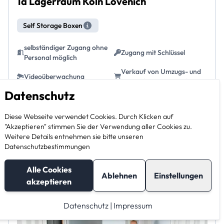
1a Lagerraum Köln Lövenich
Self Storage Boxen
selbständiger Zugang ohne
Zugang mit Schlüssel
Personal möglich
Verkauf von Umzugs- und
Videoüberwachung
Verpackungsmaterial
Datenschutz
4.7 m²
ca. 11,28 m³
88 € / Monat
Diese Webseite verwendet Cookies. Durch Klicken auf
"Akzeptieren" stimmen Sie der Verwendung aller Cookies zu.
Weitere Details entnehmen sie bitte unseren
14 m²
ca. 33,60 m³
148 € / Monat
Datenschutzbestimmungen
alle Größen ansehen
Alle Cookies
Ablehnen
Einstellungen
akzeptieren
Datenschutz
|
Impressum