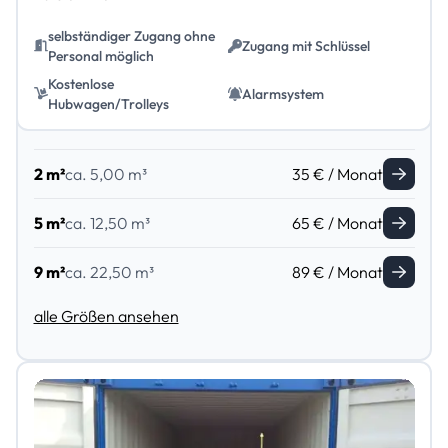
selbständiger Zugang ohne
Zugang mit Schlüssel
Personal möglich
Kostenlose
Alarmsystem
Hubwagen/Trolleys
2 m²
ca. 5,00 m³
35 € / Monat
5 m²
ca. 12,50 m³
65 € / Monat
9 m²
ca. 22,50 m³
89 € / Monat
alle Größen ansehen