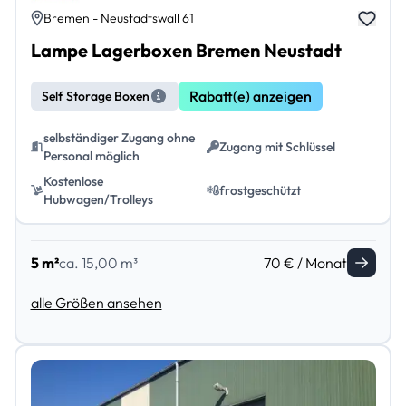
Bremen - Neustadtswall 61
Lampe Lagerboxen Bremen Neustadt
Rabatt(e) anzeigen
Self Storage Boxen
selbständiger Zugang ohne
Zugang mit Schlüssel
Personal möglich
Kostenlose
frostgeschützt
Hubwagen/Trolleys
5 m²
ca. 15,00 m³
70 € / Monat
alle Größen ansehen