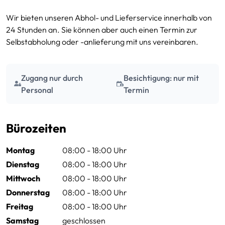
Kellerräume bis hin zu Garagen. Sie bieten Platz für die
Wir bieten unseren Abhol- und Lieferservice innerhalb von
Einrichtung von Wohnungen bis ca. 80 m², für die
24 Stunden an. Sie können aber auch einen Termin zur
Einlagerung von Möbeln, Hausrat, Akten,
Selbstabholung oder -anlieferung mit uns vereinbaren.
Geschäftsunterlagen oder auch für die Einlagerung von
Saisonware.
Zugang nur durch
Besichtigung: nur mit
5 m²
129.99 € / Monat
Personal
Termin
Anfragen
ca. 15,00 m³
inkl. MwSt.
6 m²
139.99 € / Monat
Bürozeiten
Anfragen
ca. 18,00 m³
inkl. MwSt.
Montag
08:00 - 18:00 Uhr
7 m²
209.99 € / Monat
Dienstag
08:00 - 18:00 Uhr
Anfragen
ca. 21,00 m³
inkl. MwSt.
Mittwoch
08:00 - 18:00 Uhr
Donnerstag
08:00 - 18:00 Uhr
8 m²
229.99 € / Monat
Anfragen
Freitag
08:00 - 18:00 Uhr
ca. 24,00 m³
inkl. MwSt.
Samstag
geschlossen