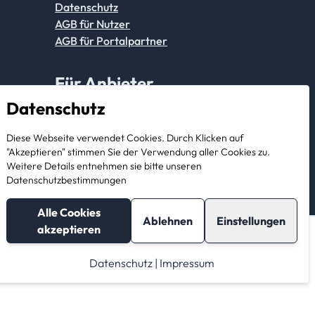
Datenschutz
AGB für Nutzer
AGB für Portalpartner
Für Anbieter
Datenschutz
Anmeldung Partnerkonto
Diese Webseite verwendet Cookies. Durch Klicken auf
Als Anbieter registrieren
"Akzeptieren" stimmen Sie der Verwendung aller Cookies zu.
Weitere Details entnehmen sie bitte unseren
Datenschutzbestimmungen
Alle Cookies
Ablehnen
Einstellungen
akzeptieren
Nachricht schreiben
Direkt online Buchen
Datenschutz
|
Impressum
© 2026 StorageBook GmbH. All rights reserved.