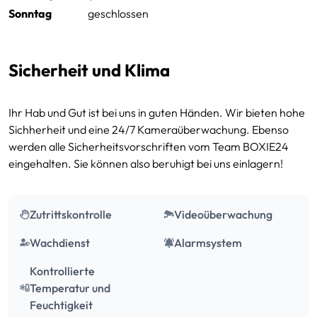
Sonntag
geschlossen
Große Größen
Sicherheit und Klima
Ihr Hab und Gut ist bei uns in guten Händen. Wir bieten hohe
Wenn Sie den Platz kleiner oder mittlerer Garagen
Sichherheit und eine 24/7 Kameraüberwachung. Ebenso
benötigen, werden Sie in dieser Kategorie fündig. Sie bietet
werden alle Sicherheitsvorschriften vom Team BOXIE24
Platz für die Einrichtung großer Wohnungen und natürlich
eingehalten. Sie können also beruhigt bei uns einlagern!
für die Einlagerung von Möbeln, Hausrat, großer
Aktenmengen oder auch für die Einlagerung von Waren.
Zutrittskontrolle
Videoüberwachung
9 m²
239.99 € / Monat
Anfragen
ca. 27,00 m³
inkl. MwSt.
Wachdienst
Alarmsystem
10 m²
259.99 € / Monat
Kontrollierte
Anfragen
ca. 30,00 m³
Temperatur und
inkl. MwSt.
Feuchtigkeit