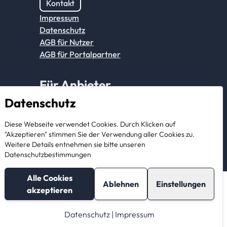
Kontakt
Impressum
Datenschutz
AGB für Nutzer
AGB für Portalpartner
Für Anbieter
Datenschutz
Anmeldung Partnerkonto
Diese Webseite verwendet Cookies. Durch Klicken auf
Als Anbieter registrieren
"Akzeptieren" stimmen Sie der Verwendung aller Cookies zu.
Weitere Details entnehmen sie bitte unseren
Datenschutzbestimmungen
Alle Cookies
Ablehnen
Einstellungen
akzeptieren
Nachricht
Telefonnummer
schreiben
anzeigen
Datenschutz
|
Impressum
© 2026 StorageBook GmbH. All rights reserved.