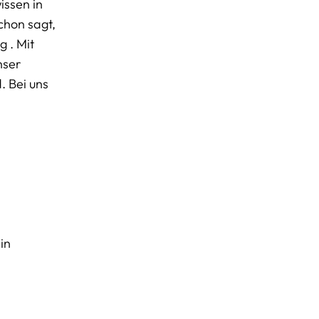
issen in
chon sagt,
 . Mit
nser
. Bei uns
in