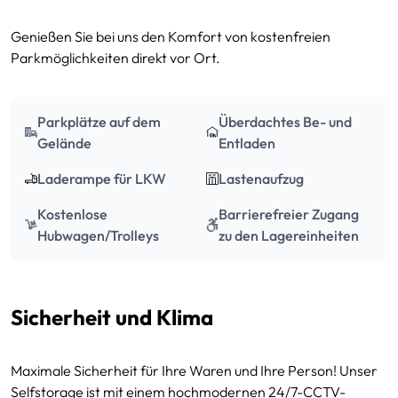
Anfragen
ca. 24,30 m³
inkl. MwSt.
Genießen Sie bei uns den Komfort von kostenfreien
10 m²
206.95 € / Monat
Parkmöglichkeiten direkt vor Ort.
Anfragen
ca. 27,00 m³
inkl. MwSt.
10.5 m²
216.95 € / Monat
Parkplätze auf dem
Überdachtes Be- und
Anfragen
ca. 28,35 m³
Gelände
Entladen
inkl. MwSt.
Laderampe für LKW
Lastenaufzug
11 m²
219.95 € / Monat
Anfragen
ca. 29,70 m³
inkl. MwSt.
Kostenlose
Barrierefreier Zugang
Hubwagen/Trolleys
zu den Lagereinheiten
12 m²
239.95 € / Monat
Anfragen
ca. 32,40 m³
inkl. MwSt.
14 m²
279.95 € / Monat
Sicherheit und Klima
Anfragen
ca. 37,80 m³
inkl. MwSt.
Maximale Sicherheit für Ihre Waren und Ihre Person! Unser
15 m²
301.95 € / Monat
Anfragen
Selfstorage ist mit einem hochmodernen 24/7-CCTV-
ca. 40,50 m³