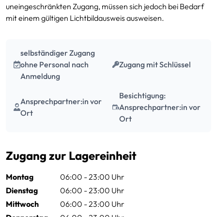
Diese Boxen haben die Größe von mittleren Kellerräumen bis
uneingeschränkten Zugang, müssen sich jedoch bei Bedarf
hin zu Garagen. Sie bieten Platz für die Einrichtung von
mit einem gültigen Lichtbildausweis ausweisen.
Wohnungen bis ca. 80 m², für die Einlagerung von Möbeln,
Hausrat, Akten, Geschäftsunterlagen oder auch für die
Einlagerung von Saisonware.
selbständiger Zugang
ohne Personal nach
Zugang mit Schlüssel
Anmeldung
4.5 m²
116.95 € / Monat
Anfragen
ca. 12,15 m³
inkl. MwSt.
Besichtigung:
Ansprechpartner:in vor
Ansprechpartner:in vor
5 m²
124.95 € / Monat
Ort
Anfragen
Ort
ca. 13,50 m³
inkl. MwSt.
5.5 m²
134.95 € / Monat
Anfragen
Zugang zur Lagereinheit
ca. 14,85 m³
inkl. MwSt.
Montag
06:00 - 23:00 Uhr
6 m²
144.95 € / Monat
Anfragen
Dienstag
06:00 - 23:00 Uhr
ca. 16,20 m³
inkl. MwSt.
Mittwoch
06:00 - 23:00 Uhr
7 m²
154.95 € / Monat