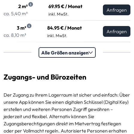
2 m²
69.95 € / Monat
Anfragen
ca. 5,40 m³
inkl. MwSt.
3 m²
84.95 € / Monat
Anfragen
ca. 8,10 m³
inkl. MwSt.
3.5 m²
94.95 € / Monat
Alle Größen anzeigen
Anfragen
ca. 9,45 m³
inkl. MwSt.
4 m²
106.95 € / Monat
Anfragen
Zugangs- und Bürozeiten
ca. 10,80 m³
inkl. MwSt.
Der Zugang zu Ihrem Lagerraum ist sicher und einfach: Über
unsere App können Sie einen digitalen Schlüssel (Digital Key)
erstellen und weiteren Personen Zugriff gewähren –
Mittlere Größen
jederzeit und flexibel. Alternativ können Sie
Zugangsberechtigungen direkt im Mietvertrag festlegen
oder per Vollmacht regeln. Autorisierte Personen erhalten