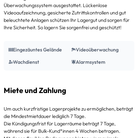
inkl. MwSt.
Überwachungssystem ausgestattet. Lückenlose
Videoaufzeichnung, gesicherte Zutrittskontrollen und gut
20 m²
409.95 € / Monat
Anfragen
beleuchtete Anlagen schützen Ihr Lagergut und sorgen für
ca. 54,00 m³
inkl. MwSt.
Ihre Sicherheit. So lagern Sie sorgenfrei und geschützt!
29.5 m²
542.95 € / Monat
Anfragen
ca. 79,65 m³
inkl. MwSt.
Eingezäuntes Gelände
Videoüberwachung
Wachdienst
Alarmsystem
Miete und Zahlung
Um auch kurzfristige Lagerprojekte zu ermöglichen, beträgt
die Mindestmietdauer lediglich 7 Tage.
Die Kündigungsfrist für Lagerräume beträgt 7 Tage,
während sie für Bulk-Kund*innen 4 Wochen betragen.