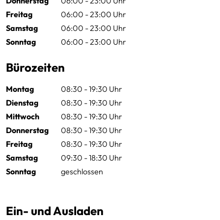
Donnerstag
06:00 - 23:00 Uhr
Anfragen
ca. 18,90 m³
inkl. MwSt.
Freitag
06:00 - 23:00 Uhr
Samstag
06:00 - 23:00 Uhr
8 m²
164.95 € / Monat
Anfragen
Sonntag
06:00 - 23:00 Uhr
ca. 21,60 m³
inkl. MwSt.
Bürozeiten
Montag
08:30 - 19:30 Uhr
Große Größen
Dienstag
08:30 - 19:30 Uhr
Mittwoch
08:30 - 19:30 Uhr
Donnerstag
08:30 - 19:30 Uhr
Diese Boxen haben die Größe von mittleren Zimmern bis
Freitag
08:30 - 19:30 Uhr
Garagen. Sie bieten Platz für die Einrichtung ganzer
Samstag
09:30 - 18:30 Uhr
Mehrzimmer-Wohnungen und natürlich für die Einlagerung
Sonntag
geschlossen
von Möbeln, Hausrat, Akten, Geschäftsunterlagen oder auch
für die Einlagerung von Saisonware.
Ein- und Ausladen
9 m²
178.95 € / Monat