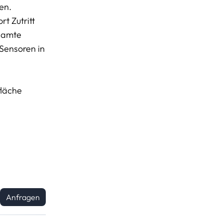
en.
t Zutritt
esamte
 Sensoren in
fläche
Anfragen