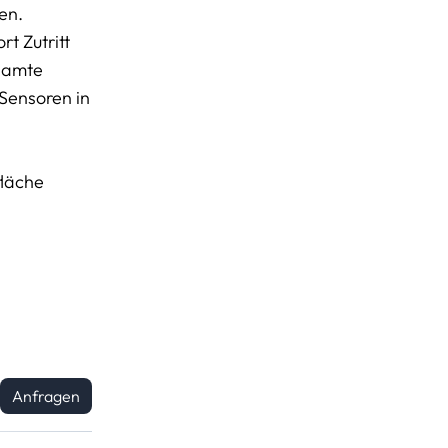
en.
t Zutritt
esamte
 Sensoren in
fläche
Anfragen