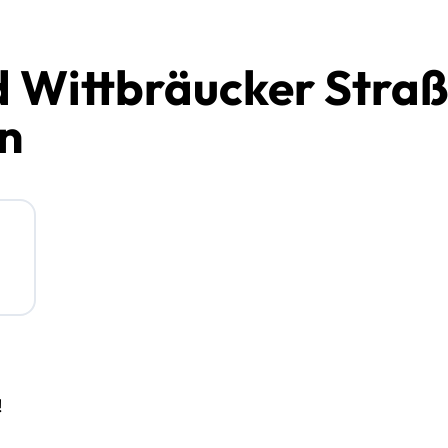
 Wittbräucker Straß
en
!