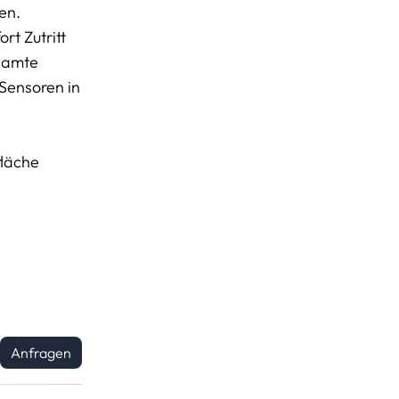
en.
rt Zutritt
esamte
 Sensoren in
fläche
Anfragen