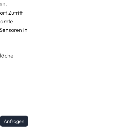
en.
rt Zutritt
esamte
 Sensoren in
fläche
Anfragen