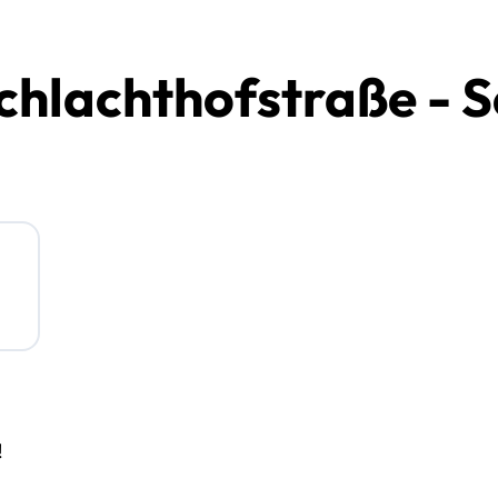
hlachthofstraße - S
!