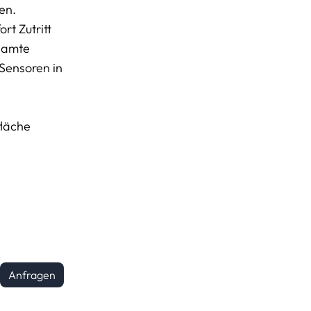
en.
rt Zutritt
esamte
 Sensoren in
fläche
Anfragen