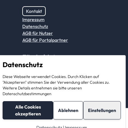
Kontakt
Impressum
Datenschutz
AGB für Nutzer
AGB für Portalpartner
Für Anbieter
Datenschutz
Anmeldung Partnerkonto
Diese Webseite verwendet Cookies. Durch Klicken auf
"Akzeptieren" stimmen Sie der Verwendung aller Cookies zu.
Als Anbieter registrieren
Weitere Details entnehmen sie bitte unseren
Datenschutzbestimmungen
Alle Cookies
Ablehnen
Einstellungen
akzeptieren
Nachricht schreiben
Direkt online Buchen
Datenschutz
|
Impressum