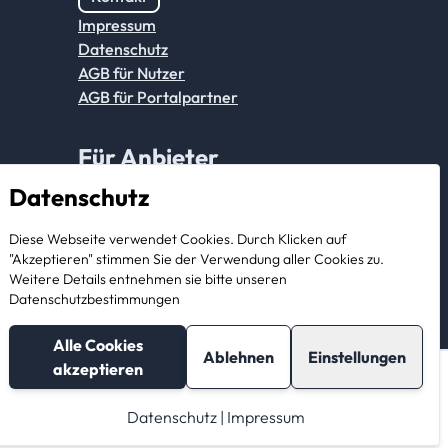
Impressum
Datenschutz
AGB für Nutzer
AGB für Portalpartner
Für Anbieter
Datenschutz
Anmeldung Partnerkonto
Diese Webseite verwendet Cookies. Durch Klicken auf
Als Anbieter registrieren
"Akzeptieren" stimmen Sie der Verwendung aller Cookies zu.
Weitere Details entnehmen sie bitte unseren
Datenschutzbestimmungen
Alle Cookies
Ablehnen
Einstellungen
akzeptieren
Nachricht schreiben
Direkt online Buchen
Datenschutz
|
Impressum
© 2026 StorageBook GmbH. All rights reserved.