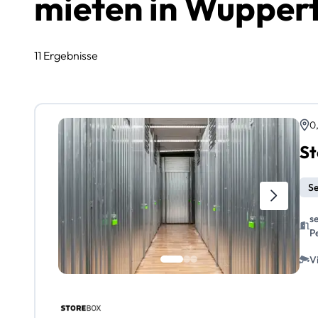
mieten in Wupper
11 Ergebnisse
0
St
Se
s
P
V