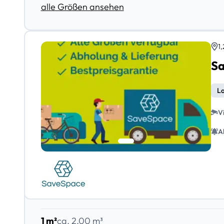
alle Größen ansehen
1
La
V
A
1 m²
ca. 2,00 m³