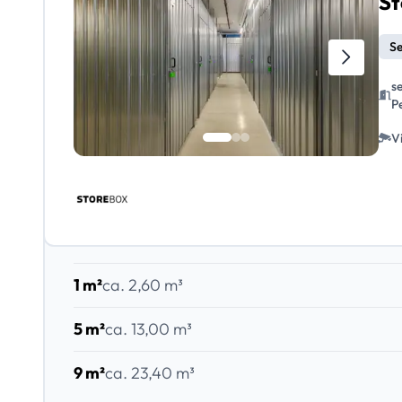
Se
s
P
V
1 m²
ca. 2,60 m³
5 m²
ca. 13,00 m³
9 m²
ca. 23,40 m³