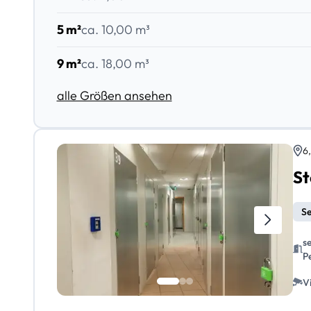
5 m²
ca. 10,00 m³
9 m²
ca. 18,00 m³
alle Größen ansehen
6
St
Se
s
P
V