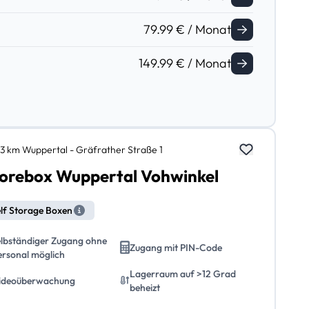
79.99 € / Monat
149.99 € / Monat
,3 km Wuppertal - Gräfrather Straße 1
orebox Wuppertal Vohwinkel
lf Storage Boxen
elbständiger Zugang ohne
Zugang mit PIN-Code
ersonal möglich
Lagerraum auf >12 Grad
ideoüberwachung
beheizt