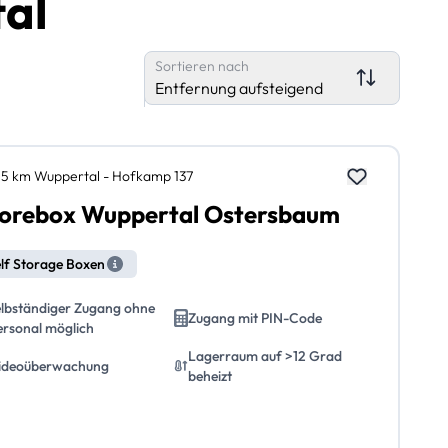
tal
Sortieren nach
Entfernung aufsteigend
,5 km Wuppertal - Hofkamp 137
orebox Wuppertal Ostersbaum
lf Storage Boxen
elbständiger Zugang ohne
Zugang mit PIN-Code
ersonal möglich
Lagerraum auf >12 Grad
ideoüberwachung
beheizt