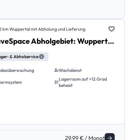
,2 km Wuppertal mit Abholung und Lieferung
SaveSpace Abholgebiet: Wuppertal mit Abholung und Lieferung
ger- & Abholservice
ideoüberwachung
Wachdienst
Lagerraum auf >12 Grad
larmsystem
beheizt
29.99 € / Monat