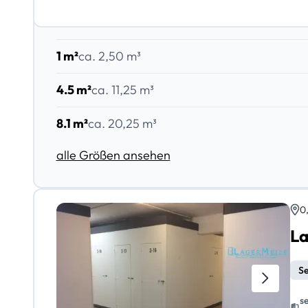
1 m²
ca. 2,50 m³
4.5 m²
ca. 11,25 m³
8.1 m²
ca. 20,25 m³
alle Größen ansehen
0
La
Se
s