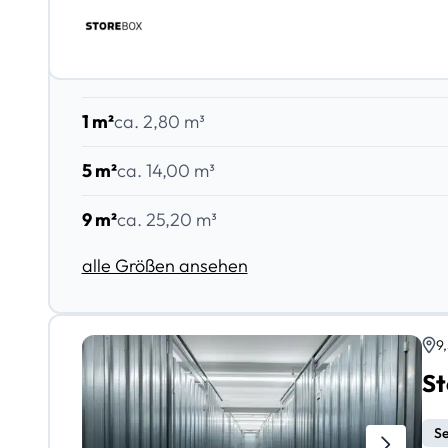
1 m²
ca. 2,80 m³
5 m²
ca. 14,00 m³
9 m²
ca. 25,20 m³
alle Größen ansehen
9
St
Se