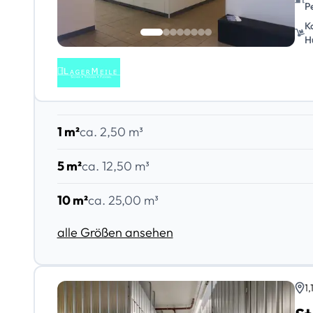
P
K
H
1 m²
ca. 2,50 m³
5 m²
ca. 12,50 m³
10 m²
ca. 25,00 m³
alle Größen ansehen
1