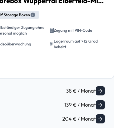
Storebox Wuppertal Elberfeld-Mitte
lf Storage Boxen
elbständiger Zugang ohne
Zugang mit PIN-Code
ersonal möglich
Lagerraum auf >12 Grad
ideoüberwachung
beheizt
38 € / Monat
139 € / Monat
204 € / Monat