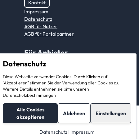
Kontakt
Impressum
Datenschutz
AGB für Nutzer
AGB für Portalpartner
Für Anbieter
Datenschutz
Anmeldung Partnerkonto
Diese Webseite verwendet Cookies. Durch Klicken auf
Als Anbieter registrieren
"Akzeptieren" stimmen Sie der Verwendung aller Cookies zu.
Weitere Details entnehmen sie bitte unseren
Datenschutzbestimmungen
Alle Cookies
Ablehnen
Einstellungen
akzeptieren
Nachricht
Telefonnummer
schreiben
anzeigen
Datenschutz
|
Impressum
© 2026 StorageBook GmbH. All rights reserved.