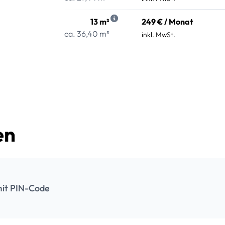
13 m²
249 € / Monat
ca. 36,40 m³
inkl. MwSt.
en
it PIN-Code