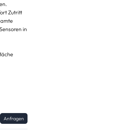
en.
rt Zutritt
esamte
 Sensoren in
fläche
Anfragen