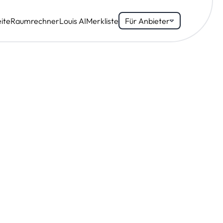
ite
Raumrechner
Louis AI
Merkliste
Für Anbieter